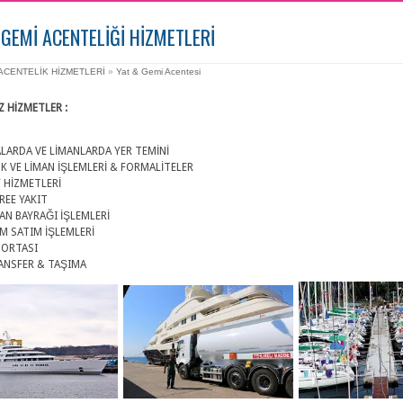
 GEMİ ACENTELİĞİ HİZMETLERİ
ACENTELİK HİZMETLERİ
»
Yat & Gemi Acentesi
Z HİZMETLER :
LARDA VE LİMANLARDA YER TEMİNİ
 VE LİMAN İŞLEMLERİ & FORMALİTELER
 HİZMETLERİ
REE YAKIT
AN BAYRAĞI İŞLEMLERİ
IM SATIM İŞLEMLERİ
GORTASI
ANSFER & TAŞIMA