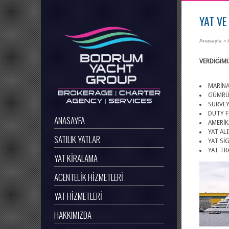
YAT VE
Anasayfa
»
VERDİĞİMİ
MARİNA
GÜMRÜK
SURVEY
DUTY F
ANASAYFA
AMERİK
YAT AL
SATILIK YATLAR
YAT Sİ
YAT TR
YAT KİRALAMA
ACENTELİK HİZMETLERİ
YAT HİZMETLERİ
HAKKIMIZDA